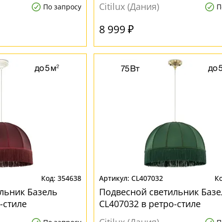
Citilux (Дания)
По запросу
П
8 999 ₽
354638
CL407032
льник Базель
Подвесной светильник Базе
-стиле
CL407032 в ретро-стиле