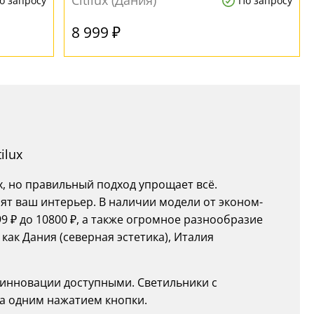
Citilux (Дания)
о запросу
По запросу
8 999 ₽
ilux
х, но правильный подход упрощает всё.
ят ваш интерьер. В наличии модели от эконом-
9 ₽ до 10800 ₽, а также огромное разнообразие
как Дания (северная эстетика), Италия
т инновации доступными. Светильники с
а одним нажатием кнопки.