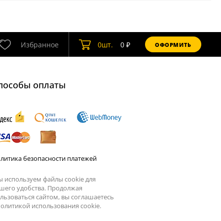
Избранное
0
шт.
0
₽
ОФОРМИТЬ
пособы оплаты
литика безопасности платежей
 используем файлы cookie для
шего удобства. Продолжая
льзоваться сайтом, вы соглашаетесь
олитикой использования cookie.