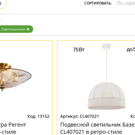
р
СОРТИРОВАТЬ:
Белые
Бронза
Золото
:
Прозрачные
Хром
Светильники
Черные
13152
CL407021
ра Регент
Подвесной светильник Базе
-стиле
CL407021 в ретро-стиле