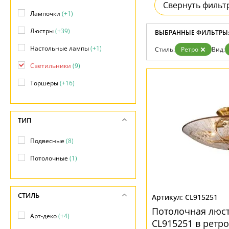
Свернуть фильт
Гарантия
Лампочки
(+1)
Возврат
Отзывы
Люстры
(+39)
ВЫБРАННЫЕ ФИЛЬТРЫ
Установка
Дизайнерам
Настольные лампы
(+1)
Стиль:
Ретро
Вид:
Бренды
Контакты
Светильники
(9)
Торшеры
(+16)
ТИП
Подвесные
(8)
Потолочные
(1)
СТИЛЬ
CL915251
Потолочная люст
Арт-деко
(+4)
CL915251 в ретро