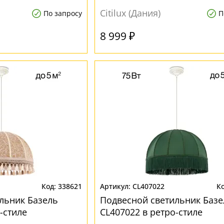
Citilux (Дания)
По запросу
П
8 999 ₽
338621
CL407022
льник Базель
Подвесной светильник Базе
-стиле
CL407022 в ретро-стиле