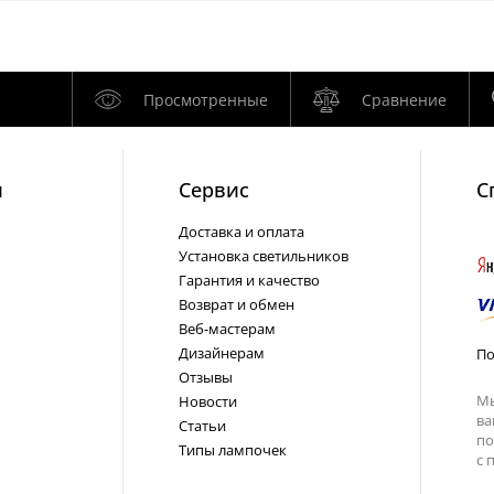
Просмотренные
Сравнение
и
Cервис
С
Доставка и оплата
Установка светильников
Гарантия и качество
Возврат и обмен
Веб-мастерам
Дизайнерам
По
Отзывы
Мы
Новости
ва
Статьи
по
Типы лампочек
с
п