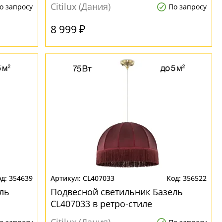
Citilux (Дания)
о запросу
По запросу
8 999 ₽
354639
CL407033
356522
ль
Подвесной светильник Базель
CL407033 в ретро-стиле