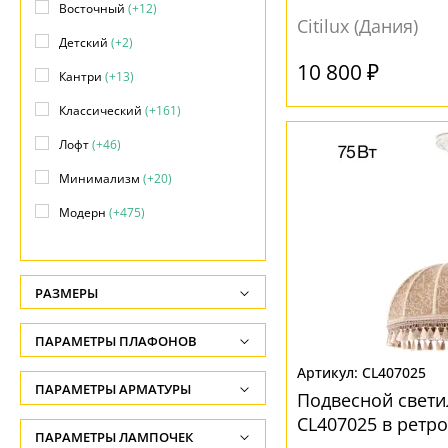
Восточный
(+12)
Citilux (Дания)
Детский
(+2)
10 800 ₽
Кантри
(+13)
Классический
(+161)
Лофт
(+46)
Минимализм
(+20)
Модерн
(+475)
Ретро
(9)
Скандинавский
(+2)
РАЗМЕРЫ
Современный
(+844)
Высота, см
ПАРАМЕТРЫ ПЛАФОНОВ
Техно
(+11)
-
CL407025
Тиффани
(+12)
ФОРМА ПЛАФОНА
ПАРАМЕТРЫ АРМАТУРЫ
Ширина, см
Подвесной свети
Флористика
(+3)
-
CL407025 в ретро
Абажур
(1)
ЦВЕТ АРМАТУРЫ
ПАРАМЕТРЫ ЛАМПОЧЕК