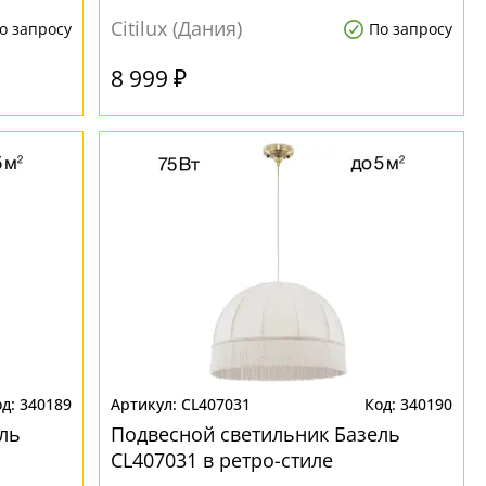
Citilux (Дания)
о запросу
По запросу
8 999 ₽
340189
CL407031
340190
ль
Подвесной светильник Базель
CL407031 в ретро-стиле