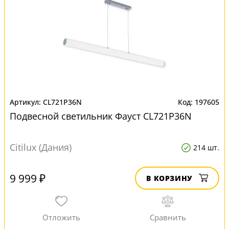
CL721P36N
197605
Подвесной светильник Фауст CL721P36N
Citilux (Дания)
214 шт.
9 999 ₽
В КОРЗИНУ