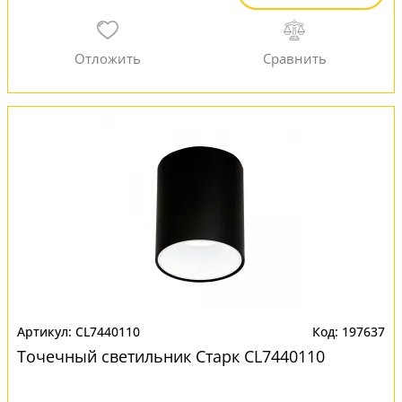
CL7440110
197637
Точечный светильник Старк CL7440110