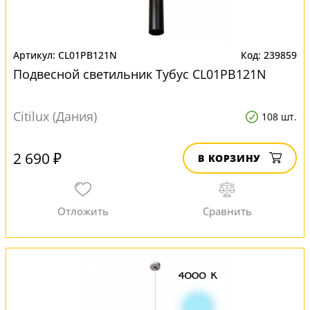
CL01PB121N
239859
Подвесной светильник Тубус CL01PB121N
Citilux (Дания)
108 шт.
2 690 ₽
В КОРЗИНУ