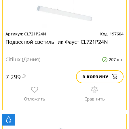
CL721P24N
197604
Подвесной светильник Фауст CL721P24N
Citilux (Дания)
207 шт.
7 299 ₽
В КОРЗИНУ