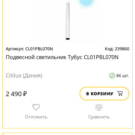
CL01PBL070N
239860
Подвесной светильник Тубус CL01PBL070N
Citilux (Дания)
86 шт.
2 490 ₽
В КОРЗИНУ