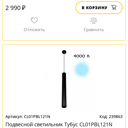
2 990 ₽
В КОРЗИНУ
CL01PBL121N
239863
Подвесной светильник Тубус CL01PBL121N