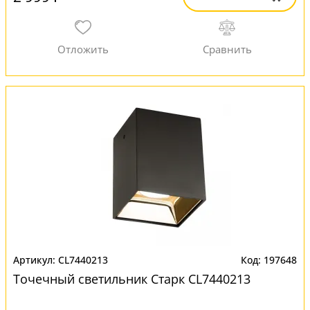
CL7440213
197648
Точечный светильник Старк CL7440213