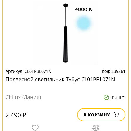
CL01PBL071N
239861
Подвесной светильник Тубус CL01PBL071N
Citilux (Дания)
313 шт.
2 490 ₽
В КОРЗИНУ