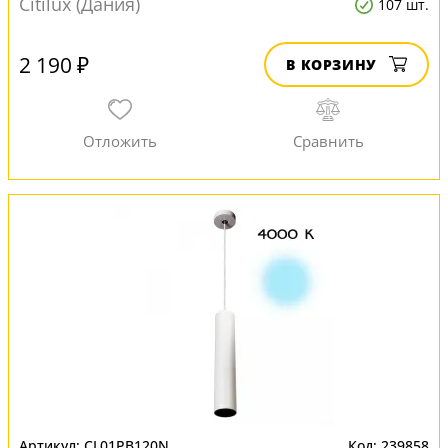
Citilux (Дания)
107 шт.
2 190 ₽
В КОРЗИНУ
CL01PB120N
239858