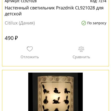
CL921028
7274
Настенный светильник Prazdnik CL921028 для
детской
Citilux (Дания)
По запросу
490 ₽