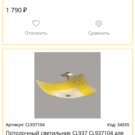
1 790 ₽
CL937104
34555
Потолочный светильник CL937 CL937104 для