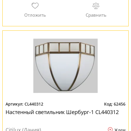
CL440312
62456
Настенный светильник Шербург-1 CL440312
Citilux (Дания)
Ждем