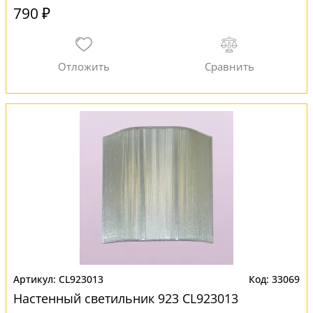
790 ₽
CL923013
33069
Настенный светильник 923 CL923013