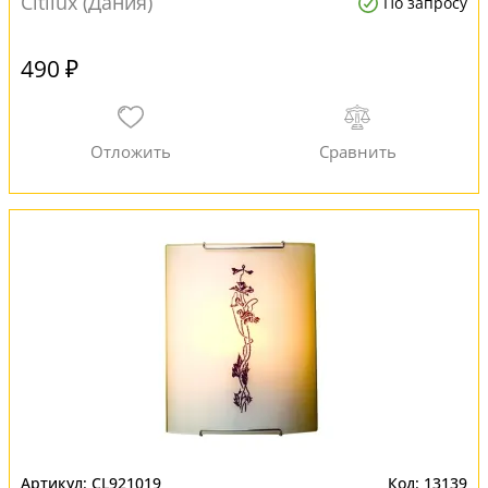
Citilux (Дания)
По запросу
490 ₽
CL921019
13139