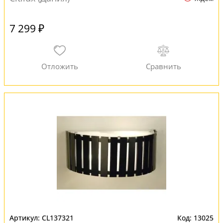
7 299 ₽
CL137321
13025