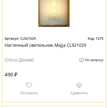
CL921029
7275
Настенный светильник Majja CL921029
Citilux (Дания)
По запросу
490 ₽