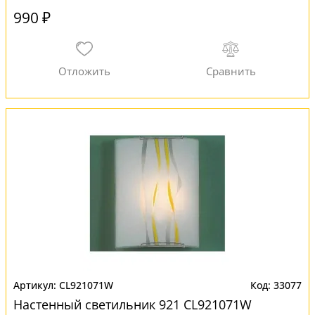
990 ₽
CL921071W
33077
Настенный светильник 921 CL921071W