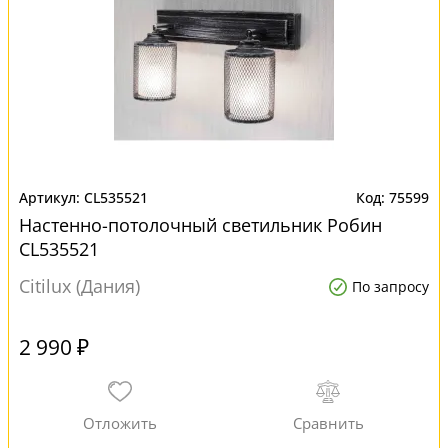
CL535521
75599
Настенно-потолочный светильник Робин
CL535521
Citilux (Дания)
По запросу
2 990 ₽