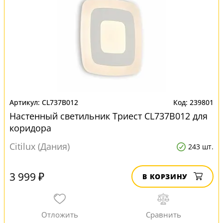
CL737B012
239801
Настенный светильник Триест CL737B012 для
коридора
Citilux (Дания)
243 шт.
3 999 ₽
В КОРЗИНУ