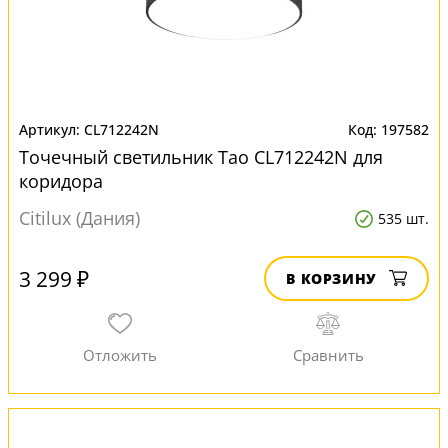
CL712242N
197582
Точечный светильник Тао CL712242N для
коридора
Citilux (Дания)
535 шт.
3 299 ₽
В КОРЗИНУ