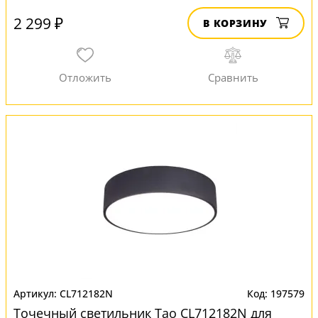
2 299 ₽
В КОРЗИНУ
CL712182N
197579
Точечный светильник Тао CL712182N для