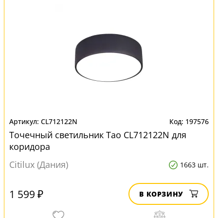
CL712122N
197576
Точечный светильник Тао CL712122N для
коридора
Citilux (Дания)
1663 шт.
1 599 ₽
В КОРЗИНУ