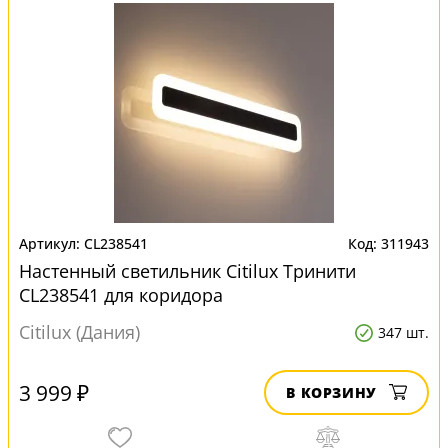
CL238541
311943
Настенный светильник Citilux Тринити
CL238541 для коридора
Citilux (Дания)
347 шт.
3 999 ₽
В КОРЗИНУ