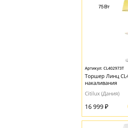
CL402973T
Торшер Линц CL4
накаливания
Citilux (Дания)
16 999 ₽