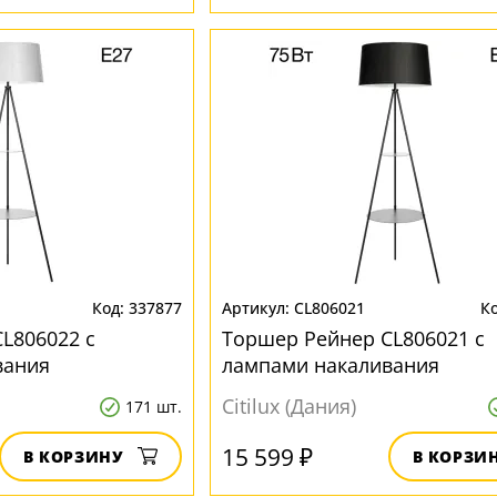
337877
CL806021
L806022 с
Торшер Рейнер CL806021 с
вания
лампами накаливания
Citilux (Дания)
171 шт.
15 599 ₽
В КОРЗИНУ
В КОРЗИ