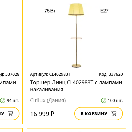
337028
CL402983T
337620
ампами
Торшер Линц CL402983T с лампами
накаливания
Citilux (Дания)
94 шт.
100 шт.
16 999 ₽
НУ
В КОРЗИНУ