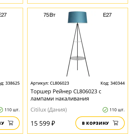
338625
CL806023
340344
Торшер Рейнер CL806023 с
лампами накаливания
Citilux (Дания)
110 шт.
110 шт.
15 599 ₽
НУ
В КОРЗИНУ