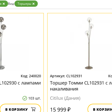
Белые
я
Вид:
Торшеры
Бронза
Золото
Прозрачные
Хром
Черные
240020
CL102931
L102930 с лампами
Торшер Томми CL102931 с 
накаливания
Citilux (Дания)
103 шт.
15 999 ₽
В КОРЗИНУ
В КОРЗИ