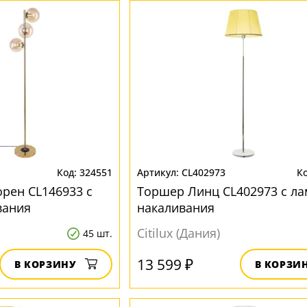
324551
CL402973
орен CL146933 с
Торшер Линц CL402973 с л
вания
накаливания
Citilux (Дания)
45 шт.
13 599 ₽
В КОРЗИНУ
В КОРЗИ