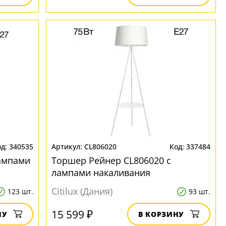
340535
CL806020
337484
лампами
Торшер Рейнер CL806020 с
лампами накаливания
Citilux (Дания)
123 шт.
93 шт.
15 599 ₽
НУ
В КОРЗИНУ