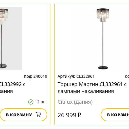
240019
CL332961
L332992 с
Торшер Мартин CL332961 с
вания
лампами накаливания
Citilux (Дания)
12 шт.
26 999 ₽
В КОРЗИНУ
В КОРЗИ