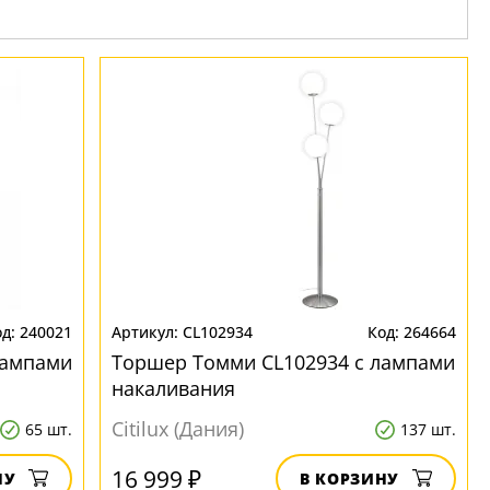
240021
CL102934
264664
лампами
Торшер Томми CL102934 с лампами
накаливания
Citilux (Дания)
65 шт.
137 шт.
16 999 ₽
НУ
В КОРЗИНУ