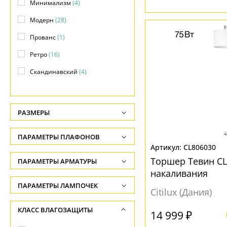
Минимализм
(4)
Модерн
(28)
Прованс
(1)
Ретро
(16)
Скандинавский
(4)
Современный
(27)
Флористика
(3)
РАЗМЕРЫ
Высота, см
ПАРАМЕТРЫ ПЛАФОНОВ
-
CL806030
ФОРМА ПЛАФОНА
Торшер Тевин CL
ПАРАМЕТРЫ АРМАТУРЫ
Глубина, см
накаливания
-
Декоративный
(4)
ЦВЕТ АРМАТУРЫ
ПАРАМЕТРЫ ЛАМПОЧЕК
Citilux (Дания)
Ширина, см
Квадрат
(2)
Количество ламп
Белый
(18)
КЛАСС ВЛАГОЗАЩИТЫ
-
14 999 ₽
Конус
(24)
-
Бронза
(25)