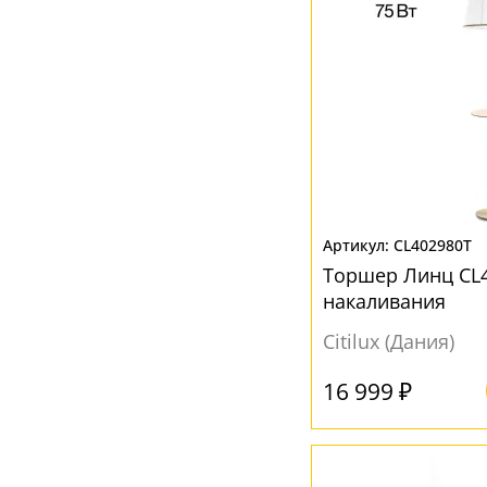
CL402980T
Торшер Линц CL4
накаливания
Citilux (Дания)
16 999 ₽