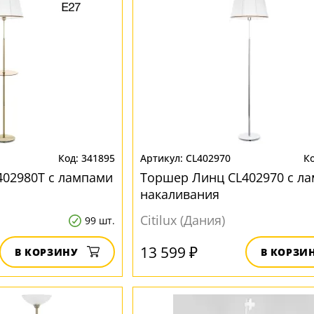
341895
CL402970
02980T с лампами
Торшер Линц CL402970 с л
накаливания
Citilux (Дания)
99 шт.
13 599 ₽
В КОРЗИНУ
В КОРЗИ