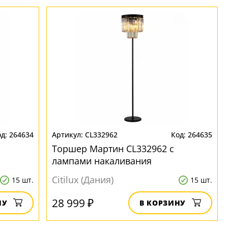
264634
CL332962
264635
Торшер Мартин CL332962 с
лампами накаливания
Citilux (Дания)
15 шт.
15 шт.
28 999 ₽
НУ
В КОРЗИНУ