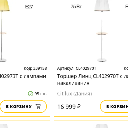
339158
CL402970T
02973T с лампами
Торшер Линц CL402970T с 
накаливания
Citilux (Дания)
95 шт.
16 999 ₽
В КОРЗИНУ
В КОРЗИ