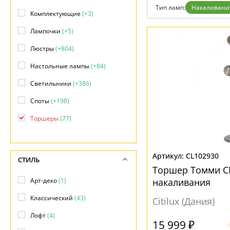
Гарантия
Тип ламп:
Накаливани
Комплектующие
(+3)
Возврат
Отзывы
Лампочки
(+5)
Установка
Дизайнерам
Люстры
(+804)
Бренды
Контакты
Настольные лампы
(+84)
Светильники
(+386)
Споты
(+198)
Торшеры
(77)
Трековые системы
(+13)
CL102930
СТИЛЬ
Торшер Томми C
Арт-деко
(1)
накаливания
Классический
(43)
Citilux (Дания)
Лофт
(4)
15 999 ₽