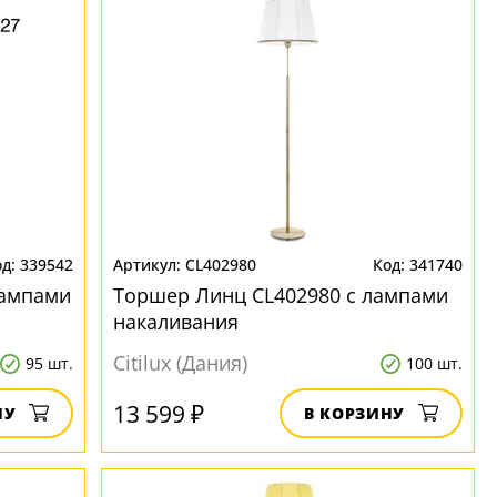
339542
CL402980
341740
лампами
Торшер Линц CL402980 с лампами
накаливания
Citilux (Дания)
95 шт.
100 шт.
13 599 ₽
НУ
В КОРЗИНУ