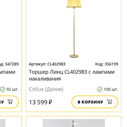
347289
CL402983
356199
ампами
Торшер Линц CL402983 с лампами
накаливания
Citilux (Дания)
92 шт.
100 шт.
13 599 ₽
НУ
В КОРЗИНУ