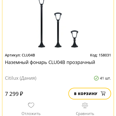
CLU04B
158031
Наземный фонарь CLU04B прозрачный
Citilux (Дания)
41 шт.
7 299 ₽
В КОРЗИНУ