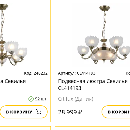
248232
CL414193
а Севилья
Подвесная люстра Севилья
CL414193
Citilux (Дания)
52 шт.
28 999 ₽
В КОРЗИНУ
В КОРЗИ