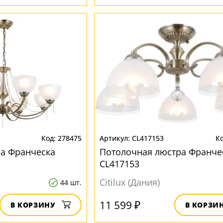
278475
CL417153
ра Франческа
Потолочная люстра Франче
CL417153
Citilux (Дания)
44 шт.
11 599 ₽
В КОРЗИНУ
В КОРЗИ