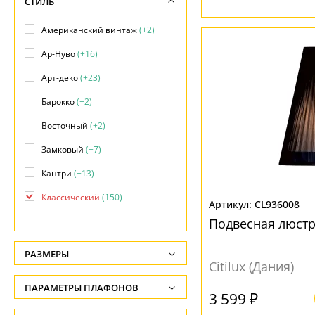
СТИЛЬ
Американский винтаж
(+2)
Ар-Нуво
(+16)
Арт-деко
(+23)
Барокко
(+2)
Восточный
(+2)
Замковый
(+7)
Кантри
(+13)
Классический
(150)
CL936008
Лофт
(+2)
Подвесная люстр
Минимализм
(+33)
РАЗМЕРЫ
Citilux (Дания)
Модерн
(+354)
Высота, см
ПАРАМЕТРЫ ПЛАФОНОВ
Прованс
(+50)
-
3 599 ₽