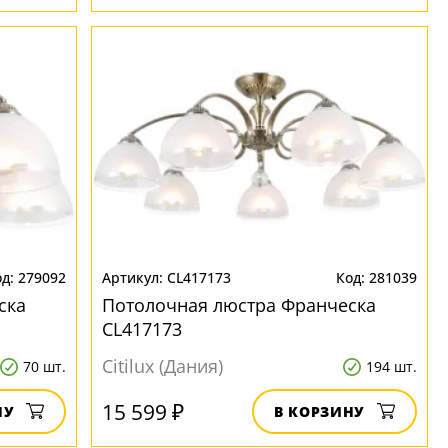
279092
CL417173
281039
ска
Потолочная люстра Франческа
CL417173
Citilux (Дания)
70 шт.
194 шт.
15 599 ₽
НУ
В КОРЗИНУ