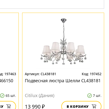
197463
CL438181
197452
466150
Подвесная люстра Шелли CL438181
Citilux (Дания)
65 шт.
7 шт.
13 990 ₽
НУ
В КОРЗИНУ