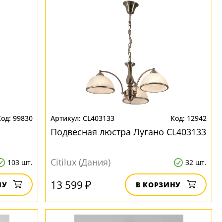
99830
CL403133
12942
Подвесная люстра Лугано CL403133
Citilux (Дания)
103 шт.
32 шт.
13 599 ₽
НУ
В КОРЗИНУ