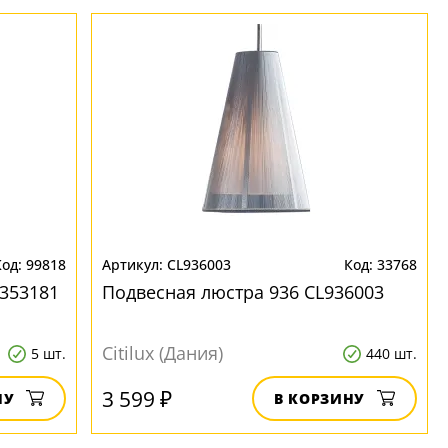
99818
CL936003
33768
353181
Подвесная люстра 936 CL936003
Citilux (Дания)
5 шт.
440 шт.
3 599 ₽
НУ
В КОРЗИНУ