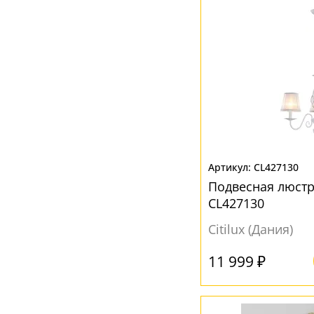
Золотой
(2)
Коричневый
(3)
Кофейный
(1)
Красный
(3)
Кремовый
(2)
Матовый
(3)
Прозрачный
(5)
CL427130
Серый
(1)
Подвесная люстр
Синий
(1)
CL427130
Черный
(6)
Citilux (Дания)
11 999 ₽