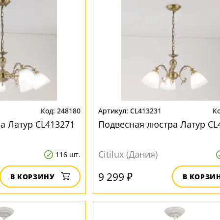
248180
CL413231
а Латур CL413271
Подвесная люстра Латур CL
Citilux (Дания)
116 шт.
9 299 ₽
В КОРЗИНУ
В КОРЗИ