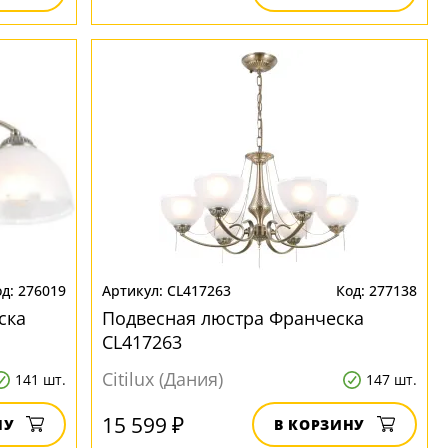
276019
CL417263
277138
ска
Подвесная люстра Франческа
CL417263
Citilux (Дания)
141 шт.
147 шт.
15 599 ₽
НУ
В КОРЗИНУ