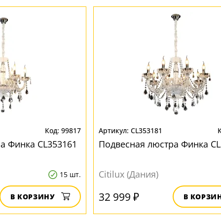
99817
CL353181
а Финка CL353161
Подвесная люстра Финка CL
Citilux (Дания)
15 шт.
32 999 ₽
В КОРЗИНУ
В КОРЗИ