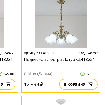
248270
CL413251
248289
413231
Подвесная люстра Латур CL413251
Citilux (Дания)
349 шт.
378 шт.
12 999 ₽
НУ
В КОРЗИНУ