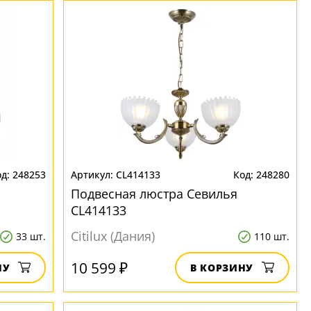
248253
CL414133
248280
Подвесная люстра Севилья
CL414133
Citilux (Дания)
33 шт.
110 шт.
10 599 ₽
НУ
В КОРЗИНУ