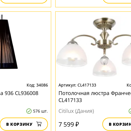
34086
CL417133
а 936 CL936008
Потолочная люстра Франче
CL417133
Citilux (Дания)
576 шт.
7 599 ₽
В КОРЗИНУ
В КОРЗИ