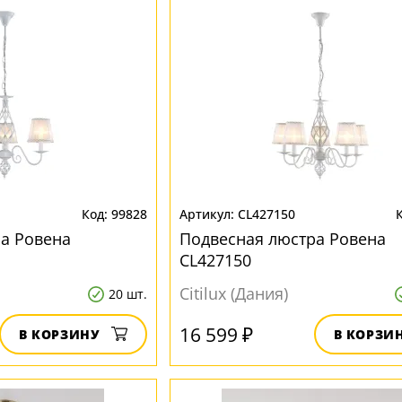
99828
CL427150
а Ровена
Подвесная люстра Ровена
CL427150
Citilux (Дания)
20 шт.
16 599 ₽
В КОРЗИНУ
В КОРЗИ