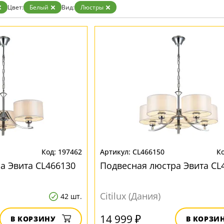
Белые
Цвет:
Белый
Вид:
Люстры
Бронза
Золото
Прозрачные
Хром
Черные
197462
CL466150
а Эвита CL466130
Подвесная люстра Эвита CL
Citilux (Дания)
42 шт.
14 999 ₽
В КОРЗИНУ
В КОРЗИ