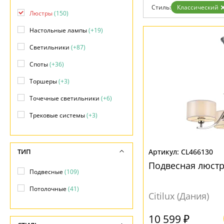
Гарантия
Стиль:
Классический
Люстры
(150)
Возврат
Отзывы
Настольные лампы
(+19)
Установка
Дизайнерам
Светильники
(+87)
Бренды
Контакты
Споты
(+36)
Торшеры
(+3)
Точечные светильники
(+6)
Трековые системы
(+3)
ТИП
CL466130
Подвесная люстр
Подвесные
(109)
Потолочные
(41)
Citilux (Дания)
10 599 ₽