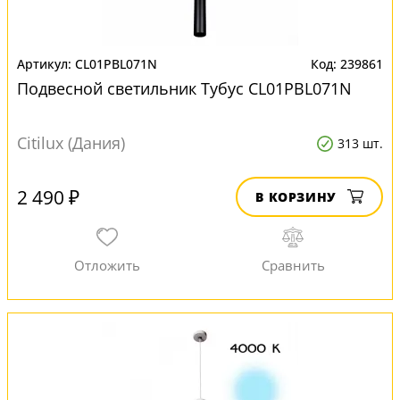
CL01PBL071N
239861
Подвесной светильник Тубус CL01PBL071N
Citilux (Дания)
313 шт.
2 490 ₽
В КОРЗИНУ