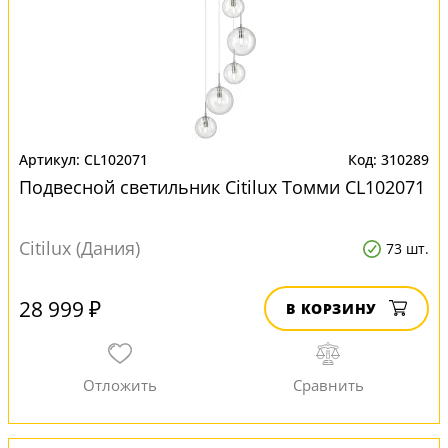
CL102071
310289
Подвесной светильник Citilux Томми CL102071
Citilux (Дания)
73 шт.
28 999 ₽
В КОРЗИНУ