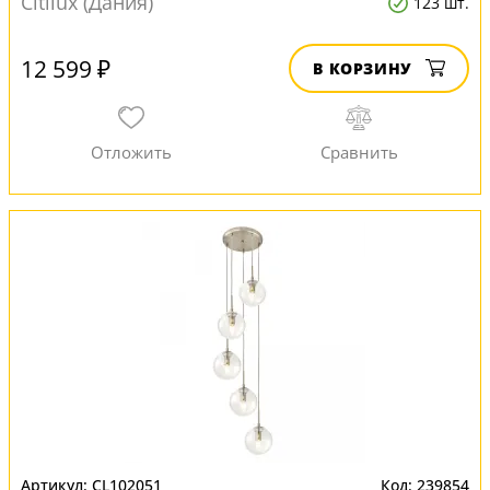
Citilux (Дания)
123 шт.
12 599 ₽
В КОРЗИНУ
CL102051
239854