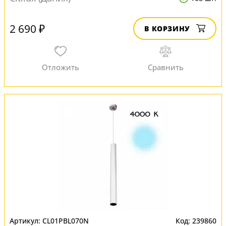
2 690 ₽
В КОРЗИНУ
CL01PBL070N
239860