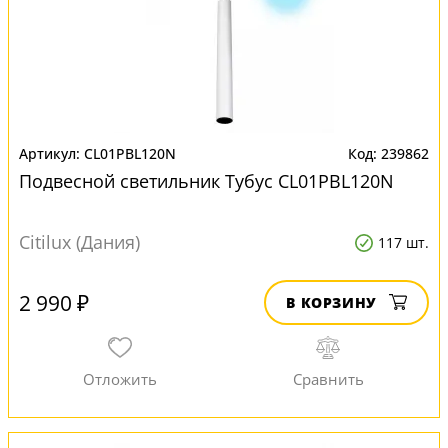
CL01PBL120N
239862
Подвесной светильник Тубус CL01PBL120N
Citilux (Дания)
117 шт.
2 990 ₽
В КОРЗИНУ