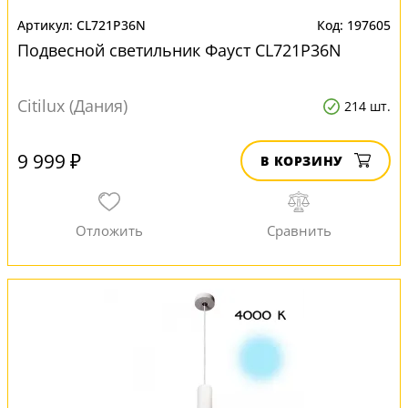
CL721P36N
197605
Подвесной светильник Фауст CL721P36N
Citilux (Дания)
214 шт.
9 999 ₽
В КОРЗИНУ