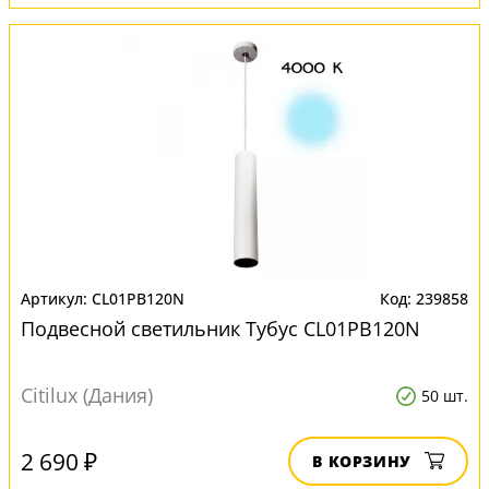
CL01PB120N
239858
Подвесной светильник Тубус CL01PB120N
Citilux (Дания)
50 шт.
2 690 ₽
В КОРЗИНУ