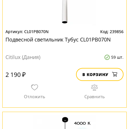
CL01PB070N
239856
Подвесной светильник Тубус CL01PB070N
Citilux (Дания)
59 шт.
2 190 ₽
В КОРЗИНУ