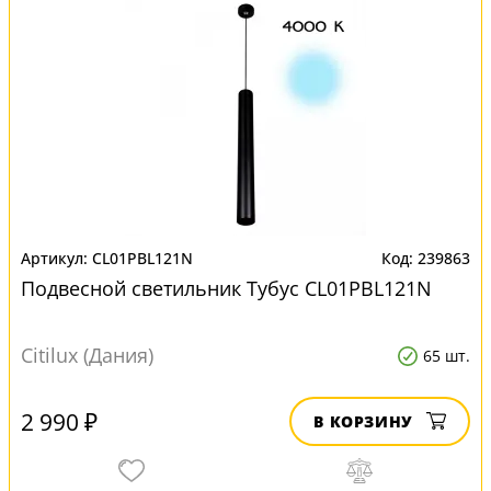
CL01PBL121N
239863
Подвесной светильник Тубус CL01PBL121N
Citilux (Дания)
65 шт.
2 990 ₽
В КОРЗИНУ