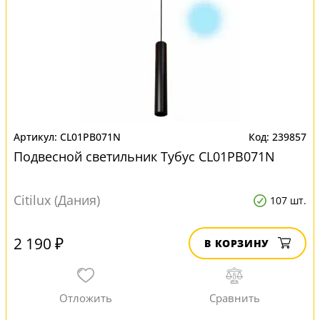
CL01PB071N
239857
Подвесной светильник Тубус CL01PB071N
Citilux (Дания)
107 шт.
2 190 ₽
В КОРЗИНУ