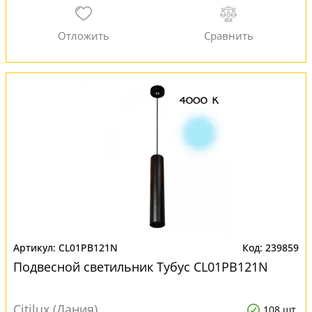
CL01PB121N
239859
Подвесной светильник Тубус CL01PB121N
Citilux (Дания)
108 шт.