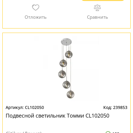
CL102050
239853
Подвесной светильник Томми CL102050